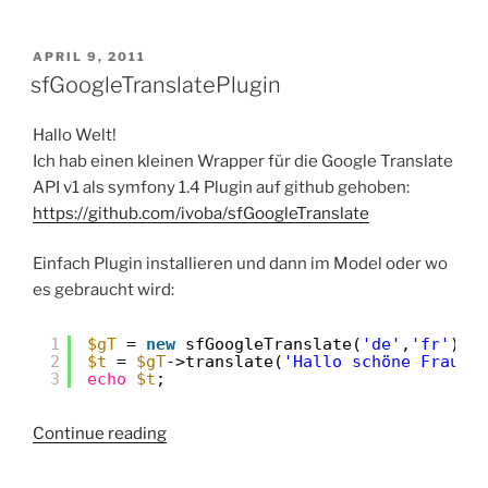
2]
Security
Bundle
POSTED
APRIL 9, 2011
ON
–
sfGoogleTranslatePlugin
Benutzer
mit
Hallo Welt!
username
Ich hab einen kleinen Wrapper für die Google Translate
oder
API v1 als symfony 1.4 Plugin auf github gehoben:
email
https://github.com/ivoba/sfGoogleTranslate
anmelden.”
Einfach Plugin installieren und dann im Model oder wo
es gebraucht wird:
1
$gT
= 
new
sfGoogleTranslate(
'de'
,
'fr'
);
2
$t
= 
$gT
->translate(
'Hallo schöne Frau'
)
3
echo
$t
;
“sfGoogleTranslatePlugin”
Continue reading