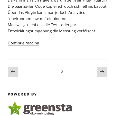
Da kann man sich fragen, warum denn ein Plugin dafür?
Die paar Zeilen Code kopier ich doch schnell ins Layout.
Über das Plugin kann man jedoch Analytics
“environment aware” einbinden.
Man will ja nicht das die Test- oder gar
Entwicklungsumgebung die Messung verfälscht.
“symfony
Continue reading
und
Google
Analytics”
Posts
Previous
Next
Page
2
page
page
pagination
POWERED BY