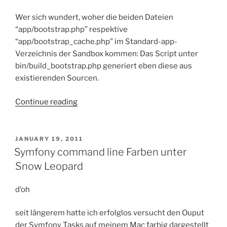
Wer sich wundert, woher die beiden Dateien
“app/bootstrap.php” respektive
“app/bootstrap_cache.php” im Standard-app-
Verzeichnis der Sandbox kommen: Das Script unter
bin/build_bootstrap.php generiert eben diese aus
existierenden Sourcen.
“[Symfony
Continue reading
2]
Sandbox/Standard
Edition
POSTED
JANUARY 19, 2011
ON
–
Symfony command line Farben unter
bootstrap.php”
Snow Leopard
d’oh
seit längerem hatte ich erfolglos versucht den Ouput
der Symfony Tasks auf meinem Mac farbig dargestellt