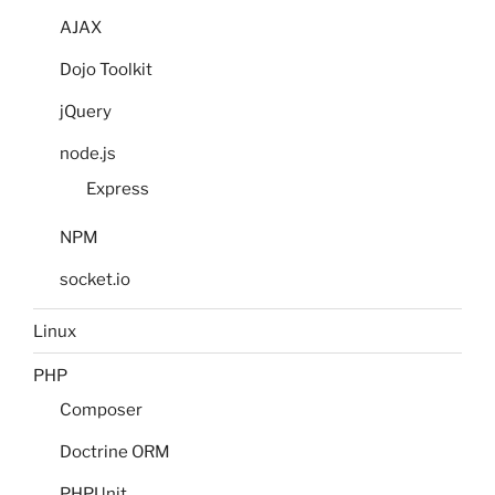
AJAX
Dojo Toolkit
jQuery
node.js
Express
NPM
socket.io
Linux
PHP
Composer
Doctrine ORM
PHPUnit