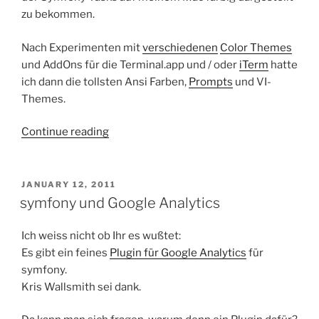
zu bekommen.
Nach Experimenten mit
verschiedenen
Color Themes
und AddOns für die Terminal.app und / oder
iTerm
hatte
ich dann die tollsten Ansi Farben,
Prompts
und VI-
Themes.
“Symfony
Continue reading
command
line
Farben
POSTED
JANUARY 12, 2011
ON
unter
symfony und Google Analytics
Snow
Leopard”
Ich weiss nicht ob Ihr es wußtet:
Es gibt ein feines
Plugin für Google Analytics
für
symfony.
Kris Wallsmith sei dank.