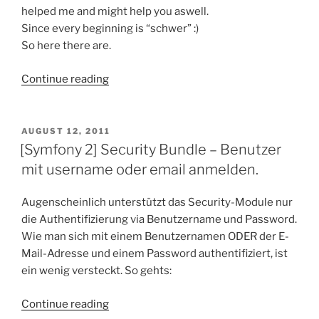
helped me and might help you aswell.
Since every beginning is “schwer” :)
So here there are.
“Symfony2
Continue reading
Starter
Tweaks”
POSTED
AUGUST 12, 2011
ON
[Symfony 2] Security Bundle – Benutzer
mit username oder email anmelden.
Augenscheinlich unterstützt das Security-Module nur
die Authentifizierung via Benutzername und Password.
Wie man sich mit einem Benutzernamen ODER der E-
Mail-Adresse und einem Password authentifiziert, ist
ein wenig versteckt. So gehts:
“[Symfony
Continue reading