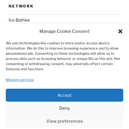
NETWORK
Ivo Bathke
Manage Cookie Consent
web-development.cc
We use technologies like cookies to store and/or access device
information. We do this to improve browsing experience and to show
SOCIAL
personalized ads. Consenting to these technologies will allow us to
process data such as browsing behavior or unique IDs on this site. Not
consenting or withdrawing consent, may adversely affect certain
@nerdpress_org@phpc.social
features and functions.
github.com/nerdpress-org
Manage services
twitter.com/nerdpressblog
Accept
Deny
View preferences
Proudly powered by WordPress