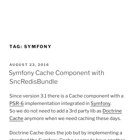
TAG:
SYMFONY
POSTED
AUGUST 23, 2016
ON
Symfony Cache Component with
SncRedisBundle
Since version 3.1 there is a Cache component with a
PSR-6
implementation integrated in
Symfony
.
So we do not need to add a 3rd party lib as
Doctrine
Cache
anymore when we need caching these days.
Doctrine Cache does the job but by implementing a