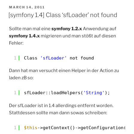
POSTED
MARCH 14, 2011
ON
[symfony 1.4] Class ‘sfLoader’ not found
Sollte man mal eine
symfony 1.2.x
Anwendung auf
symfony 1.4.x
migrieren und man stößt auf diesen
Fehler:
1
Class 
'sfLoader'
not found
Dann hat man versucht einen Helper in der Action zu
laden zB so:
1
sfLoader::loadHelpers(
'String'
);
Der sfLoader ist in 1.4 allerdings entfernt worden.
Stattdessen sollte man dann sowas schreiben:
1
$this
->getContext()->getConfiguration()-