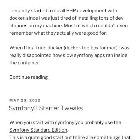
I recently started to do all PHP development with
docker, since I was just tired of installing tons of dev
libraries on my machine. Most of which i couldn’t even
remember what they actually were good for.
When I first tried docker (docker-toolbox for mac) I was
really disappointed how slow symfony apps ran inside
the container.
“Symfony
Continue reading
development
with
docker
POSTED
MAY 23, 2012
ON
on
Symfony2 Starter Tweaks
a
mac”
When you start with symfony you probably use the
Symfony Standard Edition
.
This is a quite good start but there are somethings that