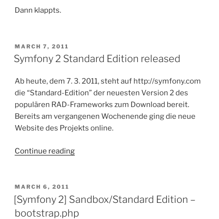
Dann klappts.
POSTED
MARCH 7, 2011
ON
Symfony 2 Standard Edition released
Ab heute, dem 7. 3. 2011, steht auf http://symfony.com
die “Standard-Edition” der neuesten Version 2 des
populären RAD-Frameworks zum Download bereit.
Bereits am vergangenen Wochenende ging die neue
Website des Projekts online.
“Symfony
Continue reading
2
Standard
Edition
POSTED
MARCH 6, 2011
ON
released”
[Symfony 2] Sandbox/Standard Edition –
bootstrap.php