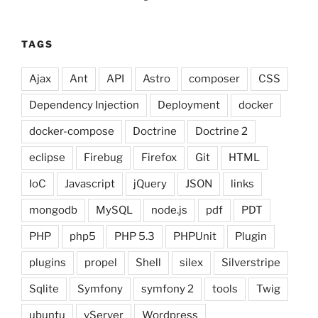
TAGS
Ajax
Ant
API
Astro
composer
CSS
Dependency Injection
Deployment
docker
docker-compose
Doctrine
Doctrine 2
eclipse
Firebug
Firefox
Git
HTML
IoC
Javascript
jQuery
JSON
links
mongodb
MySQL
node.js
pdf
PDT
PHP
php5
PHP 5.3
PHPUnit
Plugin
plugins
propel
Shell
silex
Silverstripe
Sqlite
Symfony
symfony 2
tools
Twig
ubuntu
vServer
Wordpress