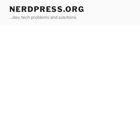
Skip
NERDPRESS.ORG
to
…dev, tech problems and solutions.
content