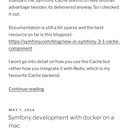
standard the Symfony Cache seems to have another
advantage besides its delievered anyway. So i checked
it out.
Documentation is still a bit sparse and the best
resource so far is this blogpost:
https://symfony.com/blog/new-in-symfony-3-1-cache-
component
I wont go into detail on how you use the Cache but
rather how you integrate it with Redis, which is my
favourite Cache backend.
“Symfony
Continue reading
Cache
Component
with
POSTED
MAY 7, 2016
ON
SncRedisBundle”
Symfony development with docker on a
mac