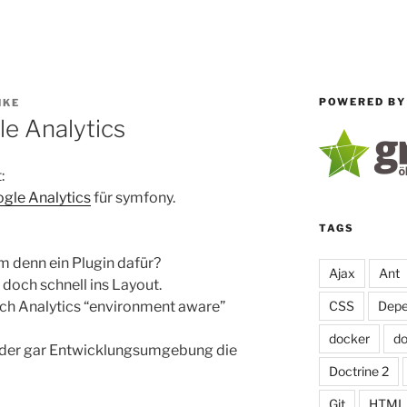
POWERED BY
HKE
e Analytics
:
ogle Analytics
für symfony.
TAGS
m denn ein Plugin dafür?
Ajax
Ant
 doch schnell ins Layout.
CSS
Depe
ch Analytics “environment aware”
docker
d
- oder gar Entwicklungsumgebung die
Doctrine 2
Git
HTML