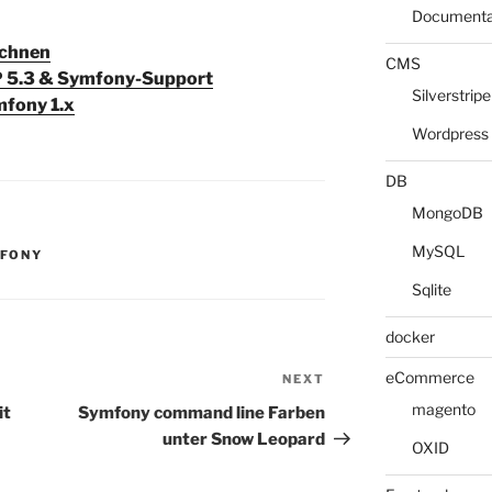
Documenta
ichnen
CMS
P 5.3 & Symfony-Support
Silverstripe
mfony 1.x
Wordpress
DB
MongoDB
MySQL
FONY
Sqlite
docker
eCommerce
NEXT
Next
Post
magento
it
Symfony command line Farben
unter Snow Leopard
OXID