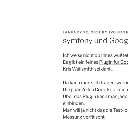
POSTED
JANUARY 12, 2011
BY
IVO BAT
ON
symfony und Googl
Ich weiss nicht ob Ihr es wußtet
Es gibt ein feines
Plugin für Go
Kris Wallsmith sei dank.
Da kann man sich fragen, waru
Die paar Zeilen Code kopier ich
Über das Plugin kann man jedo
einbinden.
Man will ja nicht das die Test
Messung verfälscht.