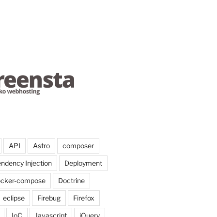
API
Astro
composer
ndency Injection
Deployment
ocker-compose
Doctrine
eclipse
Firebug
Firefox
IoC
Javascript
jQuery