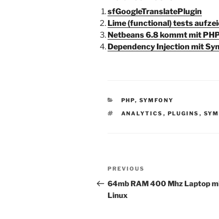
sfGoogleTranslatePlugin
Lime (functional) tests aufze
Netbeans 6.8 kommt mit PH
Dependency Injection mit Sy
CATEGORIES
PHP
,
SYMFONY
TAGS
ANALYTICS
,
PLUGINS
,
SYM
Post
Previous
PREVIOUS
navigation
Post
64mb RAM 400 Mhz Laptop m
Linux