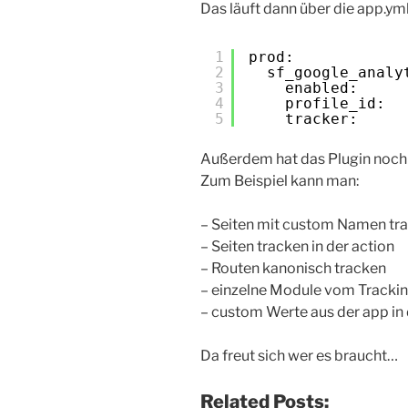
Das läuft dann über die app.yml
1
prod:
2
sf_google_analy
3
enabled:     
4
profile_id:  
5
tracker:     
Außerdem hat das Plugin noch 
Zum Beispiel kann man:
– Seiten mit custom Namen tr
– Seiten tracken in der action
– Routen kanonisch tracken
– einzelne Module vom Trackin
– custom Werte aus der app in 
Da freut sich wer es braucht…
Related Posts: