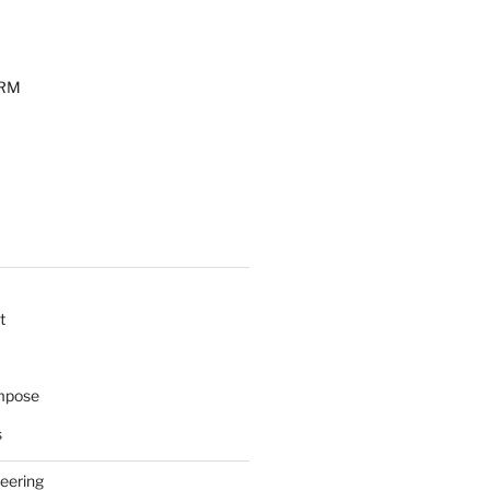
ORM
t
mpose
s
eering