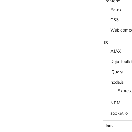
Frontend
Astro
CSS
Web compo
JS
AJAX
Dojo Toolki
jQuery
node.js
Expres
NPM
socket.io
Linux