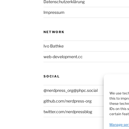
Datenschutzerklärung
Impressum
NETWORK
Ivo Bathke
web-development.cc
SOCIAL
@nerdpress_org@phpc.social
We use tech
this to imp
github.com/nerdpress-org
these techn
IDs on this
twitter.com/nerdpressblog
certain fea
Manage ser