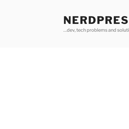
Skip
to
NERDPRES
content
…dev, tech problems and soluti