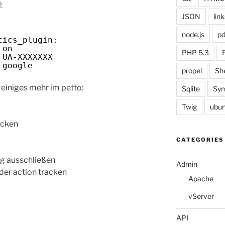
:
JSON
link
node.js
pd
tics_plugin:
 on
PHP 5.3
 UA-XXXXXXX
 google
propel
She
einiges mehr im petto:
Sqlite
Sym
Twig
ubun
acken
CATEGORIES
g ausschließen
Admin
der action tracken
Apache
vServer
API