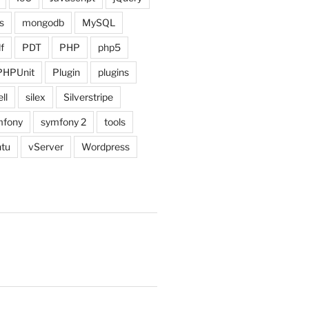
s
mongodb
MySQL
f
PDT
PHP
php5
PHPUnit
Plugin
plugins
ll
silex
Silverstripe
fony
symfony 2
tools
tu
vServer
Wordpress