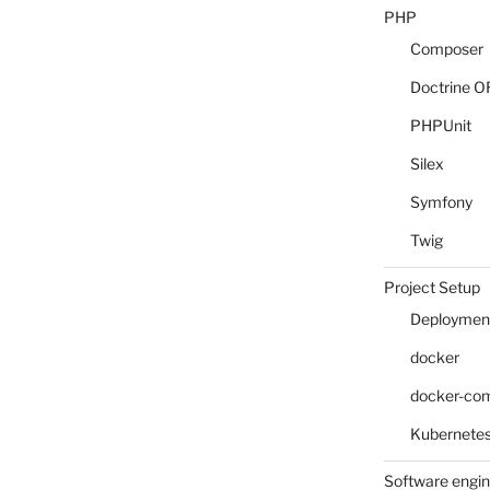
PHP
Composer
Doctrine 
PHPUnit
Silex
Symfony
Twig
Project Setup
Deploymen
docker
docker-co
Kubernete
Software engin