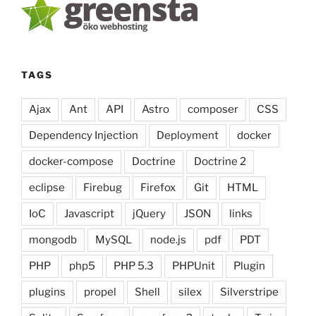
TAGS
Ajax
Ant
API
Astro
composer
CSS
Dependency Injection
Deployment
docker
docker-compose
Doctrine
Doctrine 2
eclipse
Firebug
Firefox
Git
HTML
IoC
Javascript
jQuery
JSON
links
mongodb
MySQL
node.js
pdf
PDT
PHP
php5
PHP 5.3
PHPUnit
Plugin
plugins
propel
Shell
silex
Silverstripe