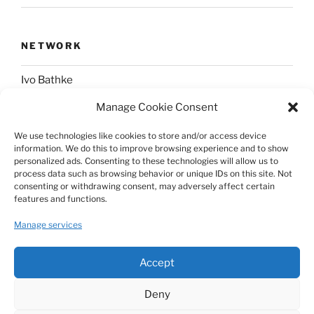
NETWORK
Ivo Bathke
Manage Cookie Consent
web-development.cc
We use technologies like cookies to store and/or access device
information. We do this to improve browsing experience and to show
SOCIAL
personalized ads. Consenting to these technologies will allow us to
process data such as browsing behavior or unique IDs on this site. Not
consenting or withdrawing consent, may adversely affect certain
@nerdpress_org@phpc.social
features and functions.
github.com/nerdpress-org
Manage services
twitter.com/nerdpressblog
Accept
Deny