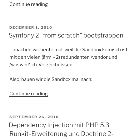
“Symfony
Continue reading
2
wird
super.
POSTED
DECEMBER 1, 2010
ON
Oder
Symfony 2 “from scratch” bootstrappen
…?”
… machen wir heute mal, weil die Sandbox komisch ist
mit den vielen (ärm – 2) redundanten /vendor und
/wasweißich-Verzeichnissen.
Also, bauen wir die Sandbox mal nach:
“Symfony
Continue reading
2
“from
scratch”
POSTED
SEPTEMBER 26, 2010
ON
bootstrappen”
Dependency Injection mit PHP 5.3,
Runkit-Erweiterung und Doctrine 2-