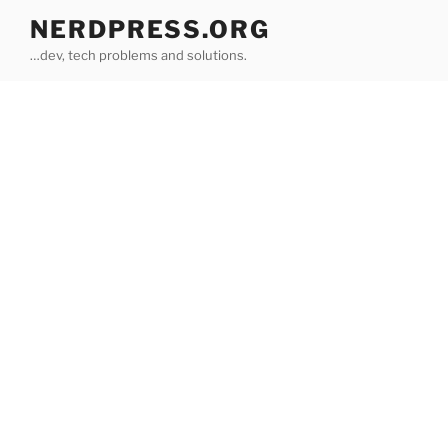
Skip
NERDPRESS.ORG
to
…dev, tech problems and solutions.
content