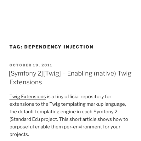
TAG:
DEPENDENCY INJECTION
POSTED
OCTOBER 19, 2011
ON
[Symfony 2][Twig] – Enabling (native) Twig
Extensions
Twig Extensions
is a tiny official repository for
extensions to the
Twig templating markup language
,
the default templating engine in each Symfony 2
(Standard Ed.) project. This short article shows how to
purposeful enable them per-environment for your
projects.