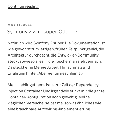
“[Symfony
Continue reading
2]
[Twig]
–
POSTED
MAY 11, 2011
ON
Enabling
Symfony 2 wird super. Oder …?
(native)
Twig
Natürlich wird Symfony 2 super. Die Dokumentation ist
Extensions”
wie gewohnt zum jetzigen, frühen Zeitpunkt genial, die
Architektur durchdacht, die Entwickler-Community
steckt sowieso alles in die Tasche, man sieht einfach:
Da steckt eine Menge Arbeit, Hirnschmalz und
Erfahrung hinter. Aber genug geschleimt ;)
Mein Lieblingsthema ist ja zur Zeit der Dependency
Injection Container. Und irgendwie stinkt mir die ganze
Container-Konfiguration noch gewaltig. Meine
kläglichen Versuche
, selbst mal so was ähnliches wie
eine brauchbare Autowiring-Implementierung