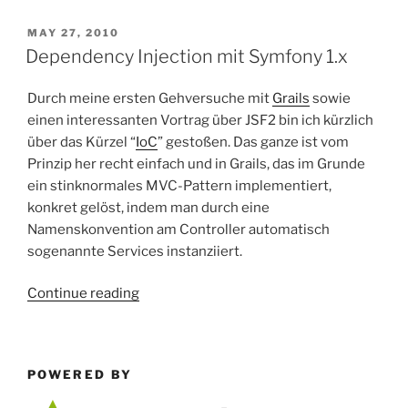
mit
PHP
POSTED
MAY 27, 2010
ON
5.3,
Dependency Injection mit Symfony 1.x
Runkit-
Erweiterung
Durch meine ersten Gehversuche mit
Grails
sowie
und
einen interessanten Vortrag über JSF2 bin ich kürzlich
Doctrine
über das Kürzel “
IoC
” gestoßen. Das ganze ist vom
2-
Prinzip her recht einfach und in Grails, das im Grunde
Annotationen”
ein stinknormales MVC-Pattern implementiert,
konkret gelöst, indem man durch eine
Namenskonvention am Controller automatisch
sogenannte Services instanziiert.
“Dependency
Continue reading
Injection
mit
Symfony
POWERED BY
1.x”