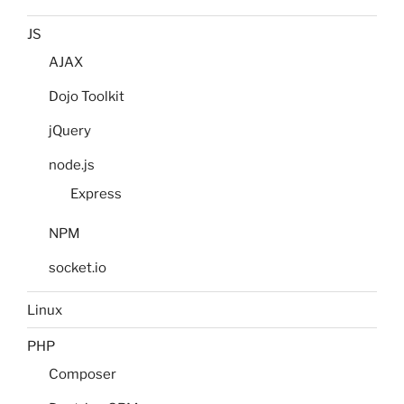
JS
AJAX
Dojo Toolkit
jQuery
node.js
Express
NPM
socket.io
Linux
PHP
Composer