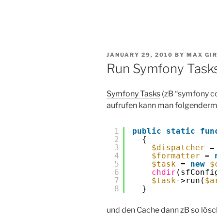
POSTED
JANUARY 29, 2010
BY
MAX GI
ON
Run Symfony Tasks
Symfony Tasks
(zB “symfony cc
aufrufen kann man folgender
1
public
static
fun
2
{
3
$dispatcher
=
4
$formatter
= 
5
$task
= 
new
$
6
chdir
(sfConfi
7
$task
->run(
$a
8
}
und den Cache dann zB so lösc