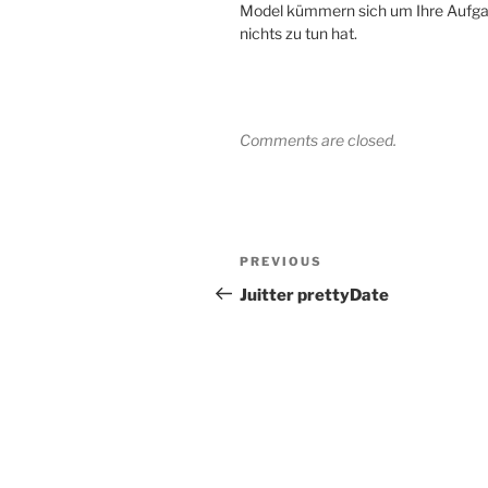
Model kümmern sich um Ihre Aufgabe
nichts zu tun hat.
Comments are closed.
Post
Previous
PREVIOUS
navigation
Post
Juitter prettyDate