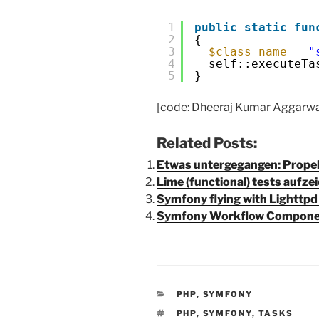
1
public
static
fun
2
{
3
$class_name
= 
"
4
self::executeTa
5
} 
[code: Dheeraj Kumar Aggarwal
Related Posts:
Etwas untergegangen: Propel 
Lime (functional) tests aufze
Symfony flying with Lighttpd
Symfony Workflow Componen
CATEGORIES
PHP
,
SYMFONY
TAGS
PHP
,
SYMFONY
,
TASKS