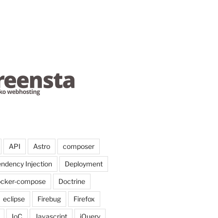
rray
(),
$options
= 
array
())
API
Astro
composer
();
ndency Injection
Deployment
ocker-compose
Doctrine
eclipse
Firebug
Firefox
IoC
Javascript
jQuery