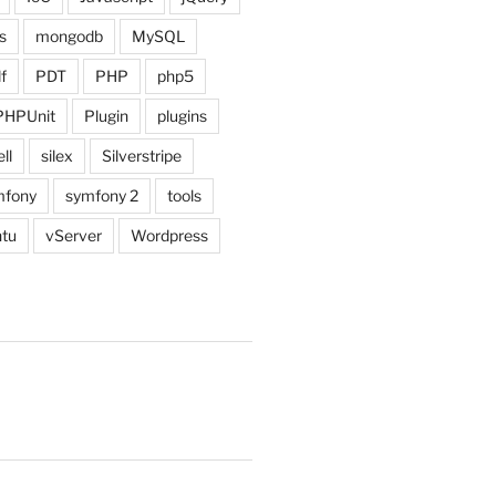
s
mongodb
MySQL
f
PDT
PHP
php5
PHPUnit
Plugin
plugins
ll
silex
Silverstripe
fony
symfony 2
tools
tu
vServer
Wordpress