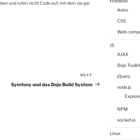
Frontend
n und rufen nicht Code auf, mit dem sie gar
Astro
CSS
Web compo
JS
AJAX
Dojo Toolki
NEXT
Next
jQuery
Post
Symfony und das Dojo Build System
node.js
Expres
NPM
socket.io
Linux