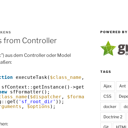
POWERED BY
RKENS
 from Controller
”) aus dem Controller oder Model
maßen:
TAGS
ction
executeTask(
$class_name
, 
$arguments
= 
a
Ajax
Ant
 sfContext::getInstance()->getEventDispatcher
new
sfFormatter();
CSS
Depe
class_name
(
$dispatcher
, 
$formatter
);
g::get(
'sf_root_dir'
));
rguments
, 
$options
);
docker
d
Doctrine 2
hen:
Git
HTML