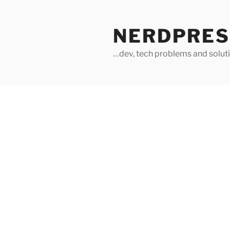
Skip
to
NERDPRES
content
…dev, tech problems and soluti