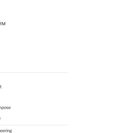
ORM
t
mpose
s
eering