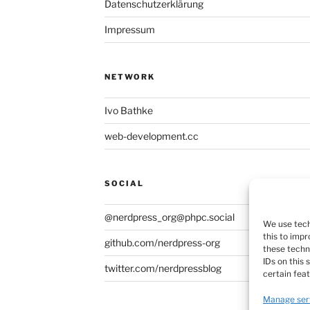
Datenschutzerklärung
Impressum
NETWORK
Ivo Bathke
web-development.cc
SOCIAL
@nerdpress_org@phpc.social
We use tech
this to imp
github.com/nerdpress-org
these techn
IDs on this
twitter.com/nerdpressblog
certain fea
Manage ser