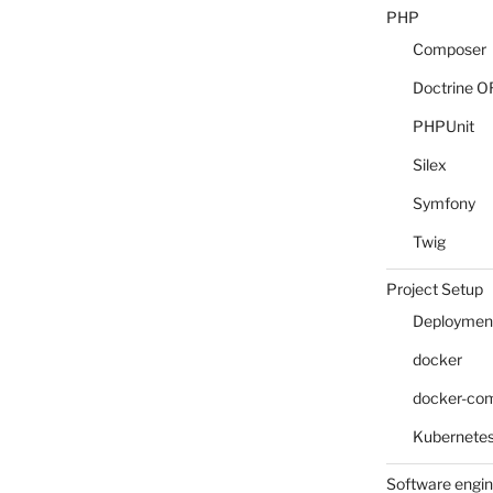
PHP
Composer
Doctrine 
PHPUnit
Silex
Symfony
Twig
Project Setup
Deploymen
docker
docker-co
Kubernete
Software engin