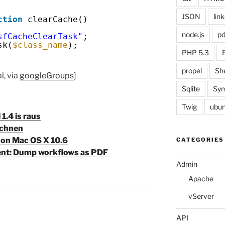
JSON
link
ction
clearCache()
node.js
pd
sfCacheClearTask"
;
sk(
$class_name
);
PHP 5.3
propel
She
, via
googleGroups
]
Sqlite
Sym
Twig
ubun
1.4 is raus
ichnen
 on Mac OS X 10.6
CATEGORIES
t: Dump workflows as PDF
Admin
Apache
vServer
API