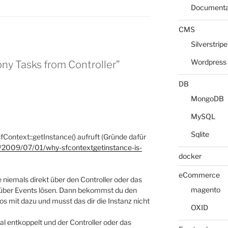
Documenta
CMS
Silverstripe
Wordpress
ny Tasks from Controller”
DB
MongoDB
MySQL
Sqlite
fContext::getInstance() aufruft (Gründe dafür
/2009/07/01/why-sfcontextgetinstance-is-
docker
eCommerce
niemals direkt über den Controller oder das
magento
über Events lösen. Dann bekommst du den
s mit dazu und musst das dir die Instanz nicht
OXID
al entkoppelt und der Controller oder das