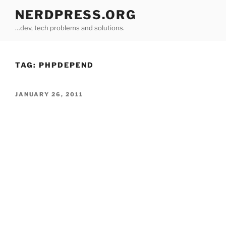
Skip
NERDPRESS.ORG
to
…dev, tech problems and solutions.
content
TAG:
PHPDEPEND
POSTED
JANUARY 26, 2011
ON