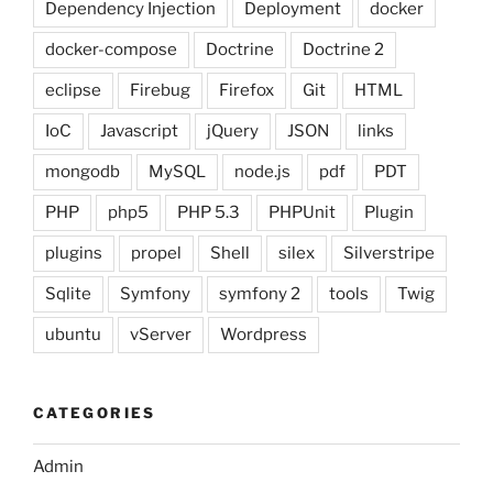
Dependency Injection
Deployment
docker
docker-compose
Doctrine
Doctrine 2
eclipse
Firebug
Firefox
Git
HTML
IoC
Javascript
jQuery
JSON
links
mongodb
MySQL
node.js
pdf
PDT
PHP
php5
PHP 5.3
PHPUnit
Plugin
plugins
propel
Shell
silex
Silverstripe
Sqlite
Symfony
symfony 2
tools
Twig
ubuntu
vServer
Wordpress
CATEGORIES
Admin