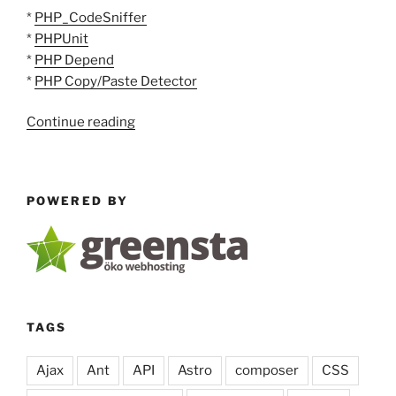
*
PHP_CodeSniffer
*
PHPUnit
*
PHP Depend
*
PHP Copy/Paste Detector
“Eclipse
Continue reading
Plugin
PHP
Tool
POWERED BY
Integration”
TAGS
Ajax
Ant
API
Astro
composer
CSS