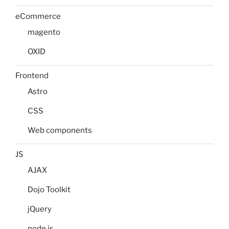
eCommerce
magento
OXID
Frontend
Astro
CSS
Web components
JS
AJAX
Dojo Toolkit
jQuery
node.js