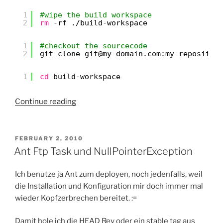
1
#wipe the build workspace
2
rm
-rf .
/build-workspace
1
#checkout the sourcecode
2
git clone git@my-domain.com:my-repositor
1
cd
build-workspace
“symfony
Continue reading
1.4
–
automatisierte
POSTED
FEBRUARY 2, 2010
ON
builds”
Ant Ftp Task und NullPointerException
Ich benutze ja Ant zum deployen, noch jedenfalls, weil
die Installation und Konfiguration mir doch immer mal
wieder Kopfzerbrechen bereitet. :=
Damit hole ich die HEAD Rev oder ein stable tag aus