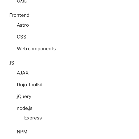
OXID
Frontend
Astro
CSS
Web components
JS
AJAX
Dojo Toolkit
jQuery
node.js
Express
NPM