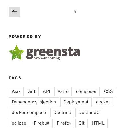
und
NullPointerException”
Posts
Previous
Page
3
page
pagination
POWERED BY
TAGS
Ajax
Ant
API
Astro
composer
CSS
Dependency Injection
Deployment
docker
docker-compose
Doctrine
Doctrine 2
eclipse
Firebug
Firefox
Git
HTML