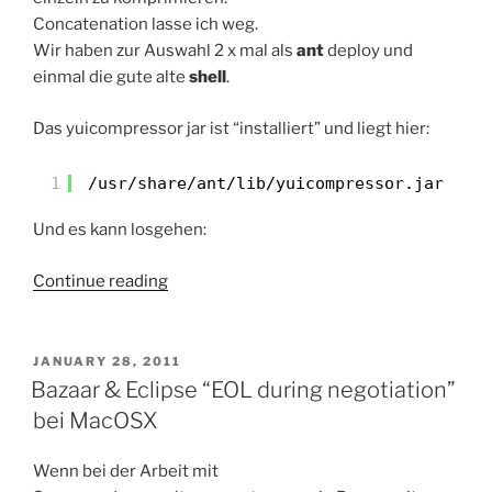
Concatenation lasse ich weg.
Wir haben zur Auswahl 2 x mal als
ant
deploy und
einmal die gute alte
shell
.
Das yuicompressor jar ist “installiert” und liegt hier:
1
/usr/share/ant/lib/yuicompressor
.jar
Und es kann losgehen:
“3
Continue reading
x
YuiCompressor
im
POSTED
JANUARY 28, 2011
ON
Deploy”
Bazaar & Eclipse “EOL during negotiation”
bei MacOSX
Wenn bei der Arbeit mit