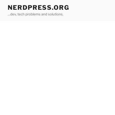
Skip
NERDPRESS.ORG
to
…dev, tech problems and solutions.
content