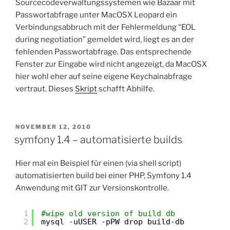
Sourcecodeverwaltungssystemen wie Bazaar mit
Passwortabfrage unter MacOSX Leopard ein
Verbindungsabbruch mit der Fehlermeldung “EOL
during negotiation” gemeldet wird, liegt es an der
fehlenden Passwortabfrage. Das entsprechende
Fenster zur Eingabe wird nicht angezeigt, da MacOSX
hier wohl eher auf seine eigene Keychainabfrage
vertraut. Dieses
Skript
schafft Abhilfe.
POSTED
NOVEMBER 12, 2010
ON
symfony 1.4 – automatisierte builds
Hier mal ein Beispiel für einen (via shell script)
automatisierten build bei einer PHP, Symfony 1.4
Anwendung mit GIT zur Versionskontrolle.
1
#wipe old version of build db
2
mysql -uUSER -pPW drop build-db