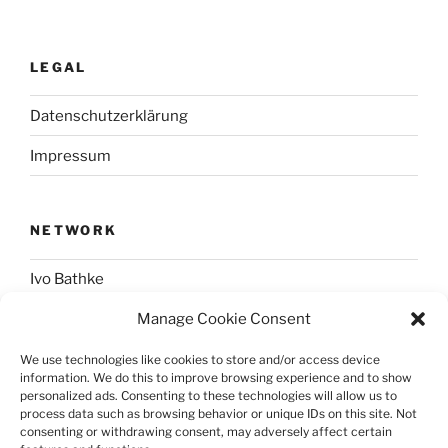
LEGAL
Datenschutzerklärung
Impressum
NETWORK
Ivo Bathke
Manage Cookie Consent
web-development.cc
We use technologies like cookies to store and/or access device
information. We do this to improve browsing experience and to show
SOCIAL
personalized ads. Consenting to these technologies will allow us to
process data such as browsing behavior or unique IDs on this site. Not
consenting or withdrawing consent, may adversely affect certain
@nerdpress_org@phpc.social