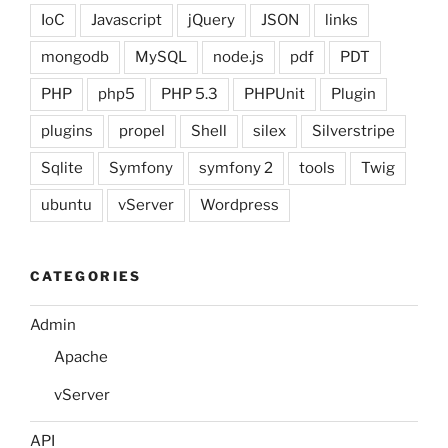
IoC
Javascript
jQuery
JSON
links
mongodb
MySQL
node.js
pdf
PDT
PHP
php5
PHP 5.3
PHPUnit
Plugin
plugins
propel
Shell
silex
Silverstripe
Sqlite
Symfony
symfony 2
tools
Twig
ubuntu
vServer
Wordpress
CATEGORIES
Admin
Apache
vServer
API