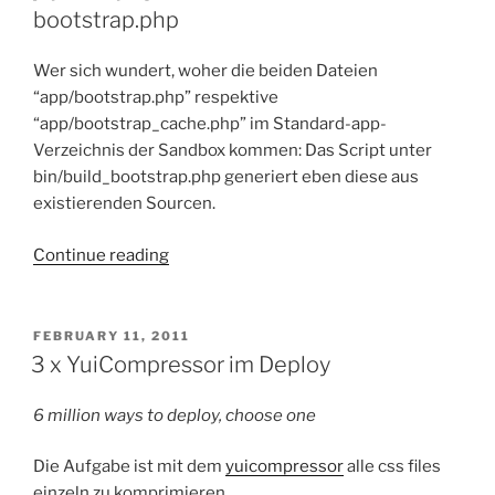
bootstrap.php
Wer sich wundert, woher die beiden Dateien
“app/bootstrap.php” respektive
“app/bootstrap_cache.php” im Standard-app-
Verzeichnis der Sandbox kommen: Das Script unter
bin/build_bootstrap.php generiert eben diese aus
existierenden Sourcen.
“[Symfony
Continue reading
2]
Sandbox/Standard
Edition
POSTED
FEBRUARY 11, 2011
ON
–
3 x YuiCompressor im Deploy
bootstrap.php”
6 million ways to deploy, choose one
Die Aufgabe ist mit dem
yuicompressor
alle css files
einzeln zu komprimieren.