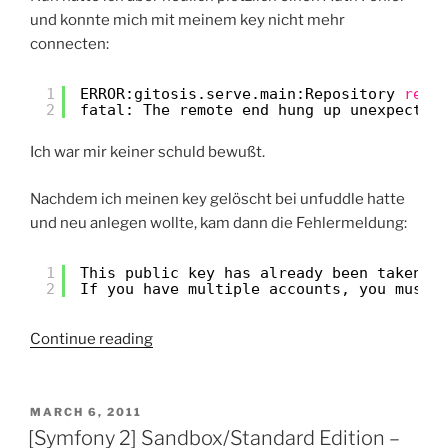
und konnte mich mit meinem key nicht mehr
connecten:
1
ERROR:gitosis.serve.main:Repository 
read
2
fatal: The remote end hung up unexpected
Ich war mir keiner schuld bewußt.
Nachdem ich meinen key gelöscht bei unfuddle hatte
und neu anlegen wollte, kam dann die Fehlermeldung:
1
This public key has already been taken b
2
If you have multiple accounts, you must 
“Unfuddle:
Continue reading
Repository
read
access
POSTED
MARCH 6, 2011
ON
denied”
[Symfony 2] Sandbox/Standard Edition –